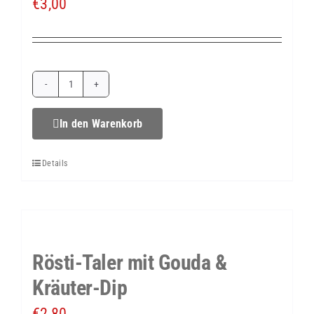
€
3,00
Rösti-
Taler
In den Warenkorb
mit
Details
Camembert
&
Kräuter-
Dip
Rösti-Taler mit Gouda &
Menge
Kräuter-Dip
€
2,80