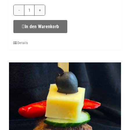
Mini-
Flammkuchen
In den Warenkorb
Menge
Details