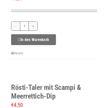
Rösti-
Taler
In den Warenkorb
mit
Details
Lachs
&
Meerrettich-
Dip
Rösti-Taler mit Scampi &
Menge
Meerrettich-Dip
€
4,50