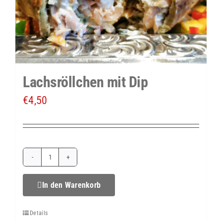
Lachsröllchen mit Dip
€
4,50
Lachsröllchen
mit
In den Warenkorb
Dip
Details
Menge