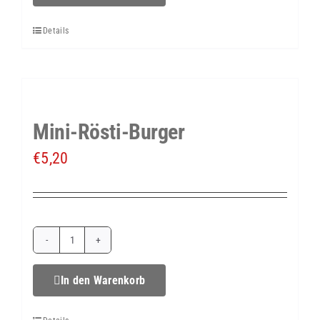
mit
Details
Gouda
&
Olive
Menge
Mini-Rösti-Burger
€
5,20
Mini-
Rösti-
In den Warenkorb
Burger