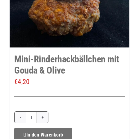
Mini-Rinderhackbällchen mit
Gouda & Olive
€
4,20
Mini-
Rinderhackbällchen
In den Warenkorb