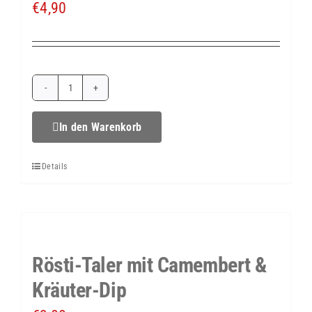
€
4,90
Rindfleischsalat
ab
In den Warenkorb
6
Details
Personen
Menge
Rösti-Taler mit Camembert &
Kräuter-Dip