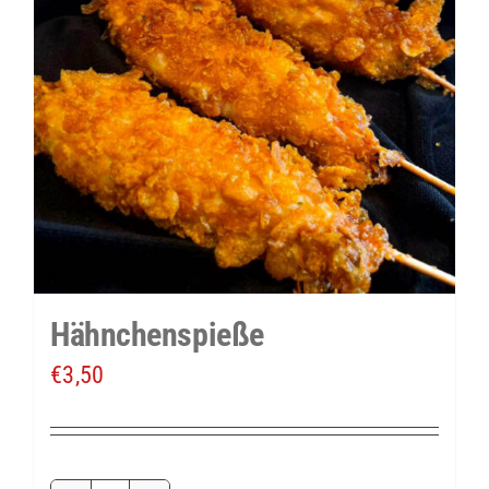
Hähnchenspieße
€
3,50