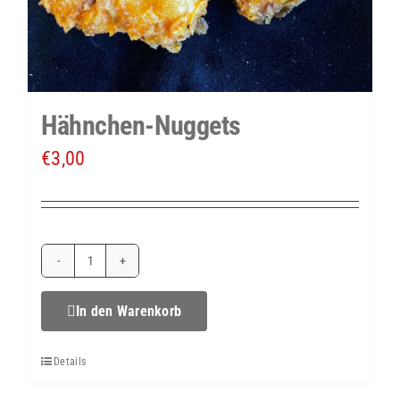
Hähnchen-Nuggets
€
3,00
Hähnchen-
Nuggets
In den Warenkorb
Menge
Details