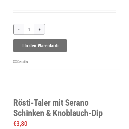
Rösti-
Taler
In den Warenkorb
mit
Details
Scampi
&
Meerrettich-
Dip
Rösti-Taler mit Serano
Menge
Schinken & Knoblauch-Dip
€
3,80