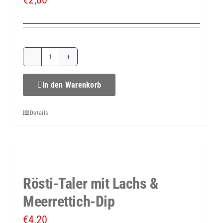
Rösti-
Taler
In den Warenkorb
mit
Details
Gouda
&
Kräuter-
Dip
Rösti-Taler mit Lachs &
Menge
Meerrettich-Dip
€
4,20