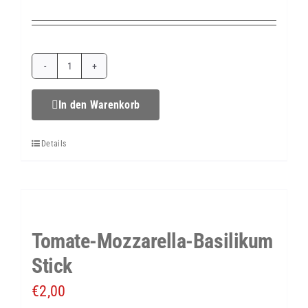
Rösti-
Taler
In den Warenkorb
mit
Details
Serano
Schinken
&
Knoblauch-
Tomate-Mozzarella-Basilikum
Dip
Stick
Menge
€
2,00