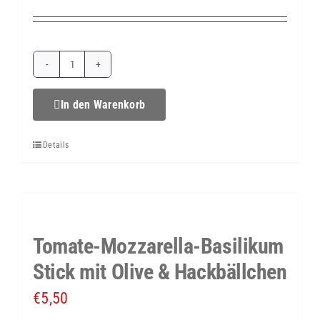
Tomate-
Mozzarella-
In den Warenkorb
Basilikum
Details
Stick
Menge
Tomate-Mozzarella-Basilikum
Stick mit Olive & Hackbällchen
€
5,50