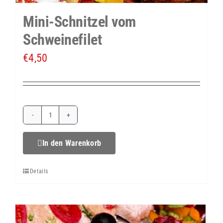
Mini-Schnitzel vom
Schweinefilet
€
4,50
Mini-
Schnitzel
In den Warenkorb
vom
Details
Schweinefilet
Menge