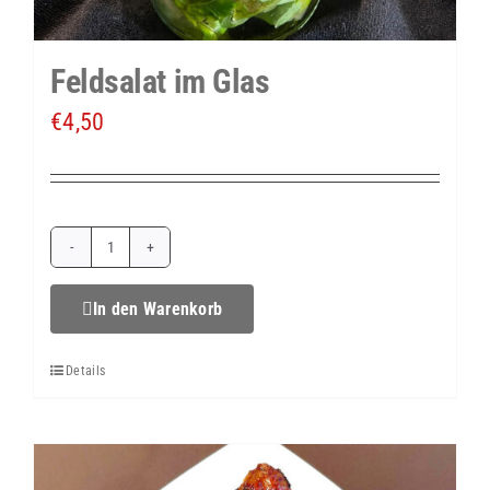
Feldsalat im Glas
€
4,50
Feldsalat
im
In den Warenkorb
Glas
Details
Menge