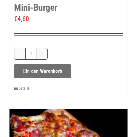
Mini-Burger
€
4,60
Mini-
Burger
In den Warenkorb
Menge
Details