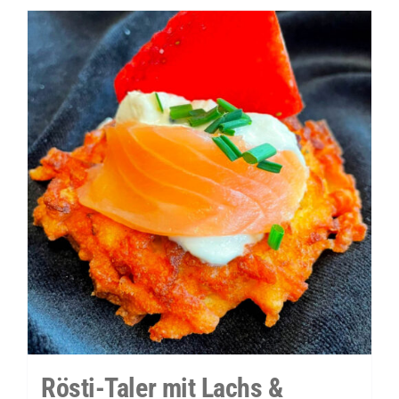
Olive
&
Hackbällchen
Menge
Rösti-Taler mit Lachs &