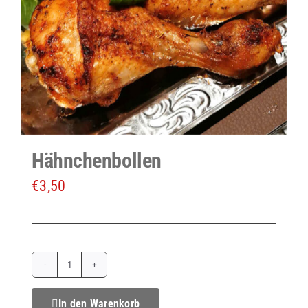
Hähnchenbollen
€
3,50
Hähnchenbollen
Menge
In den Warenkorb