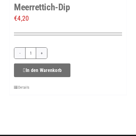
Meerrettich-Dip
€
4,20
Rösti-
Taler
In den Warenkorb
mit
Details
Lachs
&
Meerrettich-
Dip