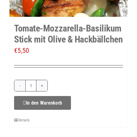
Tomate-Mozzarella-Basilikum
Stick mit Olive & Hackbällchen
€
5,50
Tomate-
Mozzarella-
In den Warenkorb
Basilikum
Details
Stick
mit