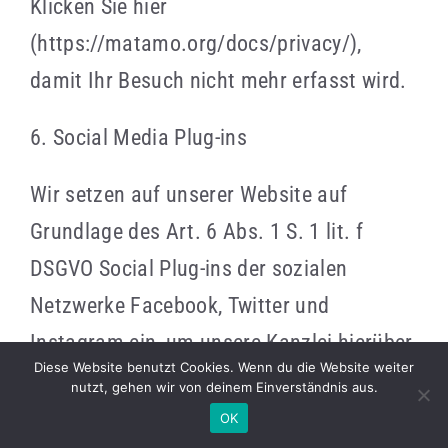
Klicken Sie hier
(https://matamo.org/docs/privacy/),
damit Ihr Besuch nicht mehr erfasst wird.
6. Social Media Plug-ins
Wir setzen auf unserer Website auf
Grundlage des Art. 6 Abs. 1 S. 1 lit. f
DSGVO Social Plug-ins der sozialen
Netzwerke Facebook, Twitter und
Instagram ein, um unsere Kanzlei hierüber
Diese Website benutzt Cookies. Wenn du die Website weiter
bekannter zu machen. Der
nutzt, gehen wir von deinem Einverständnis aus.
This website uses cookies and
OK
Reject
dahinterstehende werbliche Zweck ist als
OK
third party services.