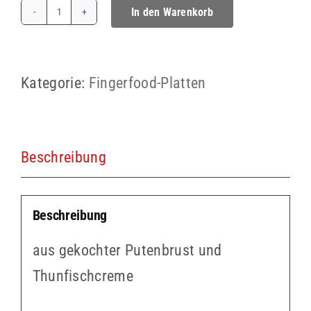
In den Warenkorb
Vitello
Tonnato
ab
Kategorie:
Fingerfood-Platten
4
Personen
Menge
Beschreibung
Beschreibung
aus gekochter Putenbrust und
Thunfischcreme