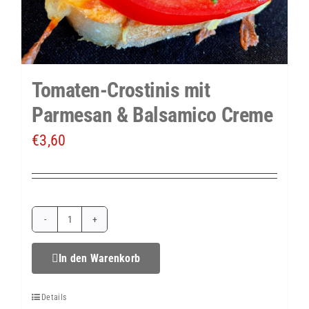
Tomaten-Crostinis mit
Parmesan & Balsamico Creme
€
3,60
Tomaten-
Crostinis
In den Warenkorb
mit
Details
Parmesan