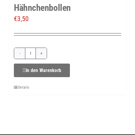
Hähnchenbollen
€
3,50
Hähnchenbollen
Menge
In den Warenkorb
Details