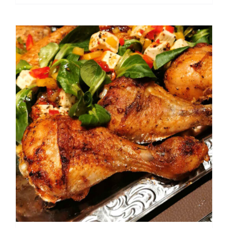
&
Balsamico
Creme
Menge