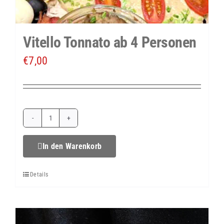
Vitello Tonnato ab 4 Personen
€
7,00
Vitello
Tonnato
In den Warenkorb
ab
Details
4
Personen
Menge