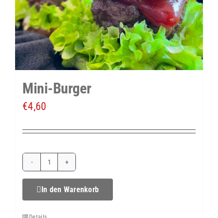
Mini-Burger
€
4,60
Mini-
Burger
In den Warenkorb
Menge
Details