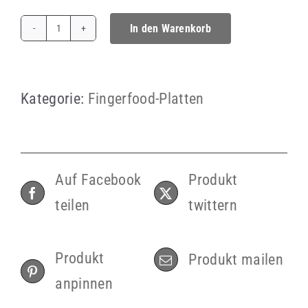
In den Warenkorb
Gekochtes
Ei
im
Kategorie:
Fingerfood-Platten
Schnittlauchmantel
auf
Hähnchenfilet
Auf Facebook
Produkt
Menge
teilen
twittern
Produkt
Produkt mailen
anpinnen