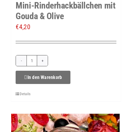
Mini-Rinderhackbällchen mit
Gouda & Olive
€
4,20
Mini-
Rinderhackbällchen
In den Warenkorb
mit
Details
Gouda
&
Olive
Menge