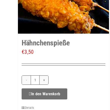
Hähnchenspieße
€
3,50
Hähnchenspieße
Menge
In den Warenkorb
Details