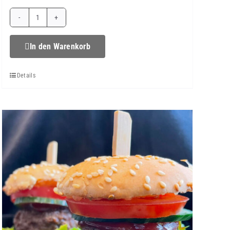
Hähnchenbollen
Menge
In den Warenkorb
Details