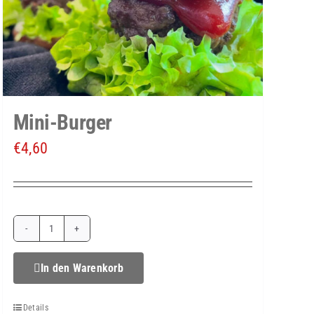
Mini-Burger
€
4,60
Mini-
Burger
In den Warenkorb
Menge
Details