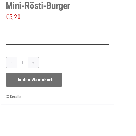
Mini-Rösti-Burger
€
5,20
Mini-
Rösti-
In den Warenkorb
Burger
Details
Menge