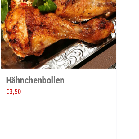
Hähnchenbollen
€
3,50