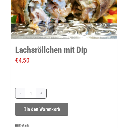
Lachsröllchen mit Dip
€
4,50
Lachsröllchen
mit
In den Warenkorb
Dip
Details