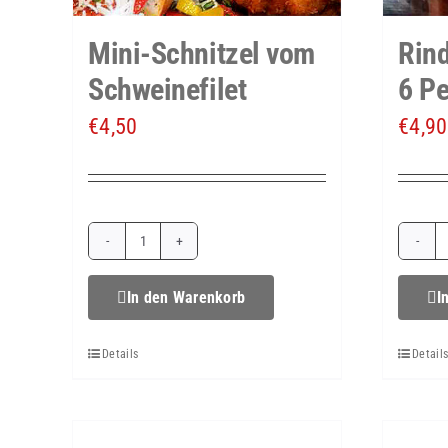
Mini-Schnitzel vom
Rind
Schweinefilet
6 P
€
4,50
€
4,90
Mini-
Schnitzel
In den Warenkorb
I
vom
Details
Detail
Schweinefilet
Menge