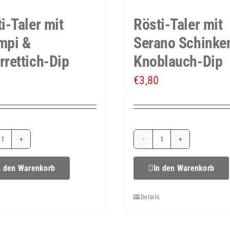
Dip
i-Taler mit
Rösti-Taler mit
Menge
mpi &
Serano Schinke
rettich-Dip
Knoblauch-Dip
€
3,80
Rösti-
Rösti-
Taler
Taler
n den Warenkorb
In den Warenkorb
mit
mit
s
Details
Scampi
Serano
&
Schinken