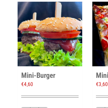
Mini-Burger
Min
€
4,60
€
3,60