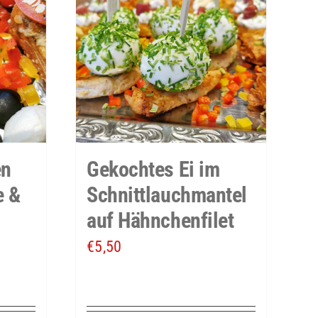
en
Gekochtes Ei im
e &
Schnittlauchmantel
auf Hähnchenfilet
€
5,50