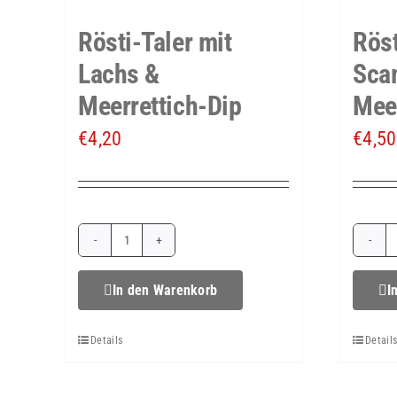
Rösti-Taler mit
Röst
Lachs &
Sca
Meerrettich-Dip
Meer
€
4,20
€
4,50
Rösti-
Taler
In den Warenkorb
I
mit
Details
Detail
Lachs
&