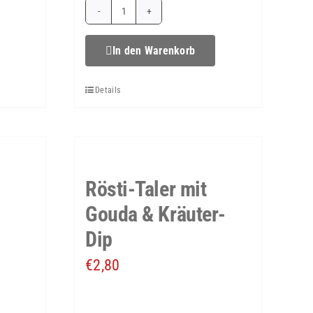
Mini-
lchen
Rösti-
In den Warenkorb
Burger
Details
Menge
Rösti-Taler mit
Gouda & Kräuter-
Dip
€
2,80