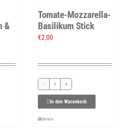
Dip
Tomate-Mozzarella-
Menge
n &
Basilikum Stick
€
2,00
Tomate-
Mozzarella-
In den Warenkorb
Basilikum
Details
Stick
Menge