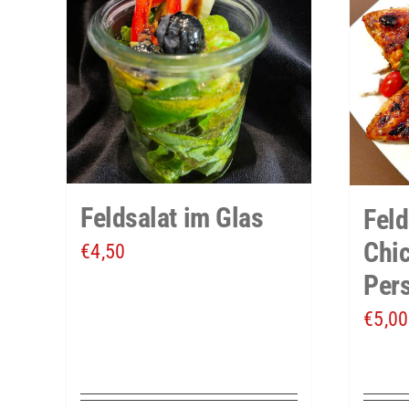
Feldsalat im Glas
Feld
Chi
€
4,50
Per
€
5,00