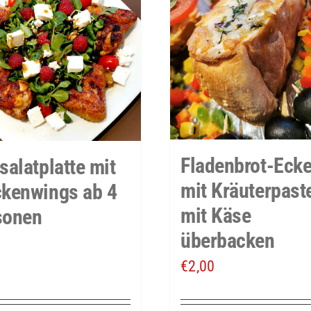
Fladenbrot-Eck
salatplatte mit
mit Kräuterpast
ckenwings ab 4
mit Käse
sonen
überbacken
€
2,00