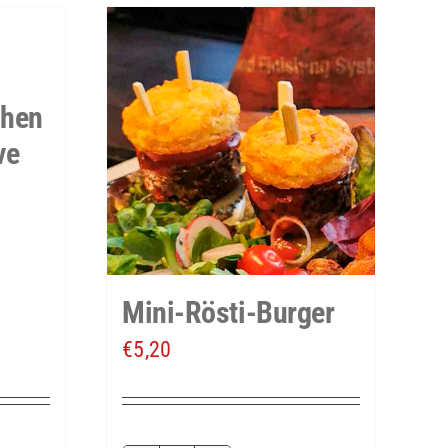
chen
ve
Mini-Rösti-Burger
€
5,20