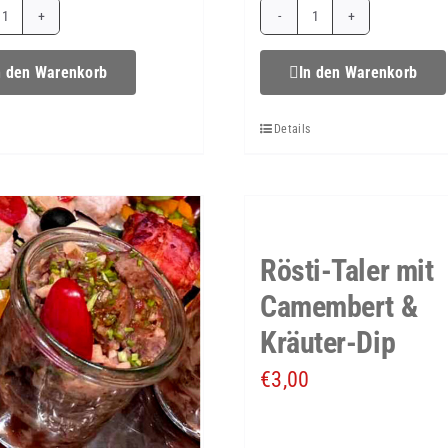
Mini-
Mini-
Flammkuchen
Rinderhackbäl
n den Warenkorb
In den Warenkorb
Menge
mit
s
Details
Gouda
&
Olive
Menge
Rösti-Taler mit
Camembert &
Kräuter-Dip
€
3,00