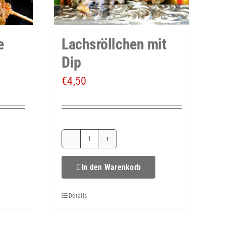
e
Lachsröllchen mit
Dip
€
4,50
ße
Lachsröllchen
mit
In den Warenkorb
Dip
Details
Menge