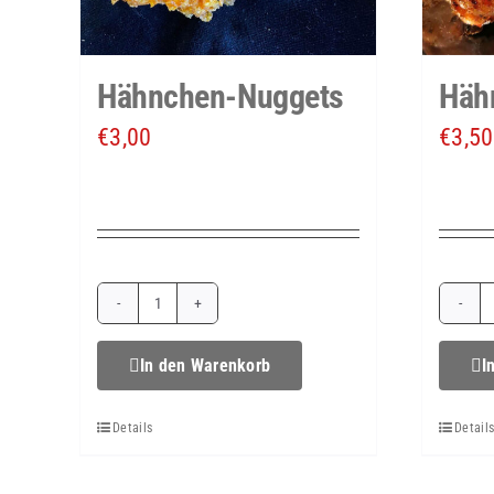
Hähnchen-Nuggets
Häh
€
3,00
€
3,50
Hähnchen-
Nuggets
In den Warenkorb
I
Menge
Details
Detail