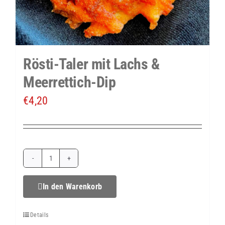
Rösti-Taler mit Lachs &
Meerrettich-Dip
€
4,20
Rösti-
Taler
In den Warenkorb
mit
Details
Lachs