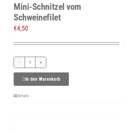
Mini-Schnitzel vom
Schweinefilet
€
4,50
Mini-
Schnitzel
In den Warenkorb
vom
Details
Schweinefilet
Menge