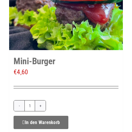
Mini-Burger
€
4,60
Mini-
Burger
In den Warenkorb