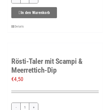
Gekochtes
Ei
In den Warenkorb
im
Details
Schnittlauchmantel
auf
Hähnchenfilet
Menge
Rösti-Taler mit Scampi &
Meerrettich-Dip
€
4,50