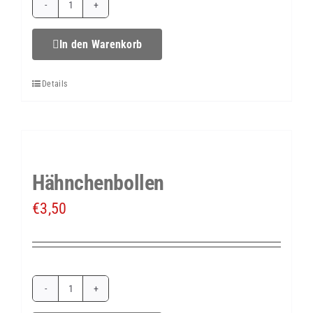
Ziegenkäse
im
In den Warenkorb
Serano-
Details
Mantel
(
ca.
40
Hähnchenbollen
g)
€
3,50
Menge
Hähnchenbollen