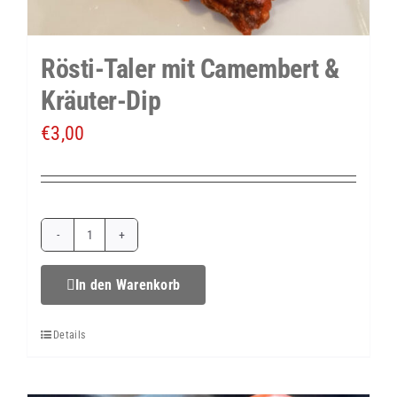
Rösti-Taler mit Camembert &
Kräuter-Dip
€
3,00
Rösti-
Taler
In den Warenkorb
mit
Details
Camembert
&