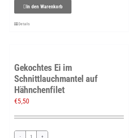
Menge
In den Warenkorb
Details
Gekochtes Ei im
Schnittlauchmantel auf
Hähnchenfilet
€
5,50