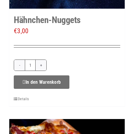
Hähnchen-Nuggets
€
3,00
Hähnchen-
Nuggets
In den Warenkorb
Menge
Details