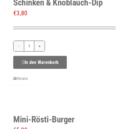
Schinken & Knoblauch-Dip
€
3,80
Rösti-
Taler
In den Warenkorb
mit
Details
Serano
Schinken
&
Knoblauch-
Mini-Rösti-Burger
Dip