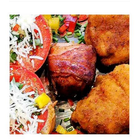
&
Meerrettich-
Dip
Menge