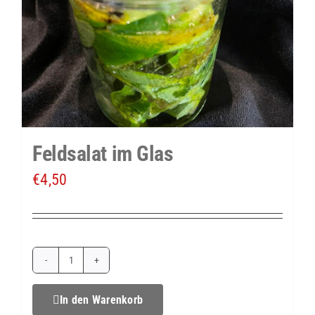
Feldsalat im Glas
€
4,50
Feldsalat
im
In den Warenkorb