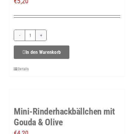
€
5,20
Menge
Mini-
Rösti-
In den Warenkorb
Burger
Details
Menge
Mini-Rinderhackbällchen mit
Gouda & Olive
€
4,20