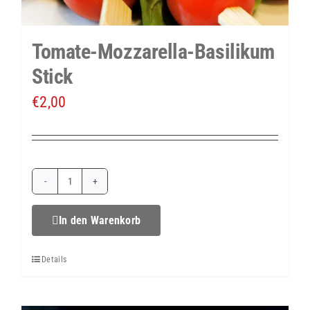
Tomate-Mozzarella-Basilikum
Stick
€
2,00
Tomate-
Mozzarella-
In den Warenkorb
Basilikum
Details
Stick
Menge