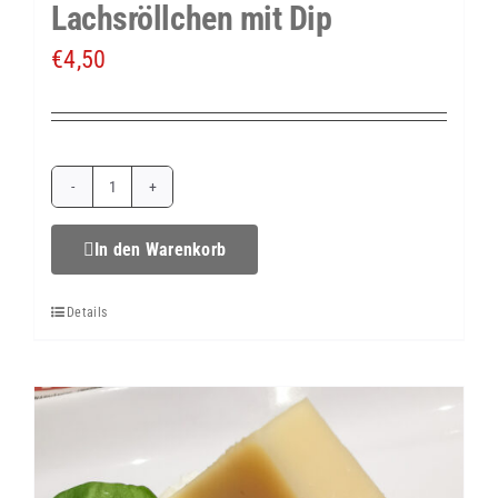
Lachsröllchen mit Dip
€
4,50
Lachsröllchen
mit
In den Warenkorb
Dip
Details
Menge