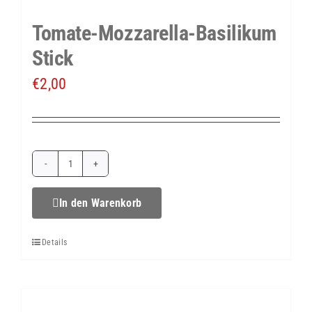
&
Tomate-Mozzarella-Basilikum
Hackbällchen
Stick
Menge
€
2,00
Tomate-
Mozzarella-
In den Warenkorb
Basilikum
Details
Stick
Menge