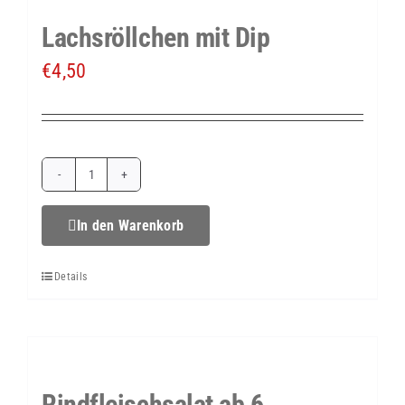
Lachsröllchen mit Dip
€
4,50
Lachsröllchen
mit
In den Warenkorb
Dip
Details
Menge
Rindfleischsalat ab 6