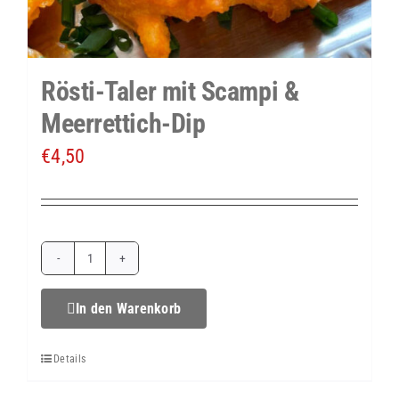
Rösti-Taler mit Scampi &
Meerrettich-Dip
€
4,50
Rösti-
Taler
In den Warenkorb
mit
Details
Scampi