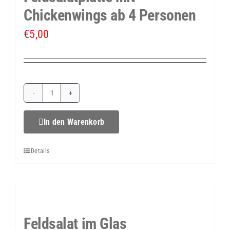
Chickenwings ab 4 Personen
€
5,00
Feldsalatplatte
mit
In den Warenkorb
Chickenwings
Details
ab
4
Personen
Menge
Feldsalat im Glas