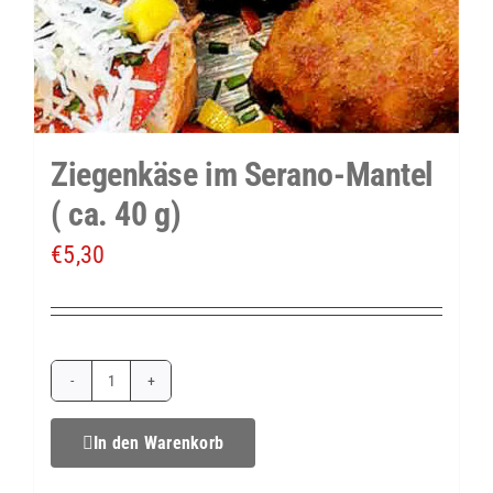
Ziegenkäse im Serano-Mantel
( ca. 40 g)
€
5,30
Ziegenkäse
im
In den Warenkorb
Serano-