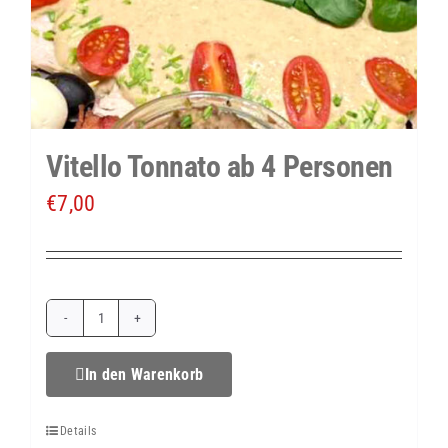
Vitello Tonnato ab 4 Personen
€
7,00
Vitello
Tonnato
In den Warenkorb
ab
Details
4