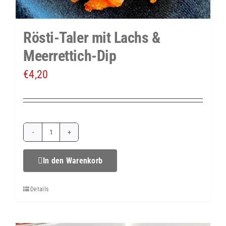
Rösti-Taler mit Lachs &
Meerrettich-Dip
€
4,20
Rösti-
Taler
In den Warenkorb
mit
Details
Lachs
&