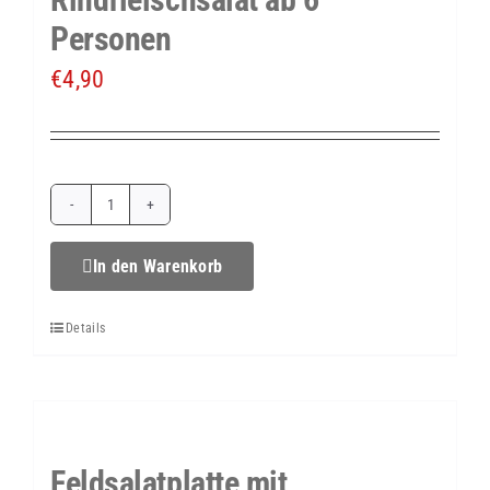
Personen
€
4,90
Rindfleischsalat
ab
In den Warenkorb
6
Details
Personen
Menge
Feldsalatplatte mit