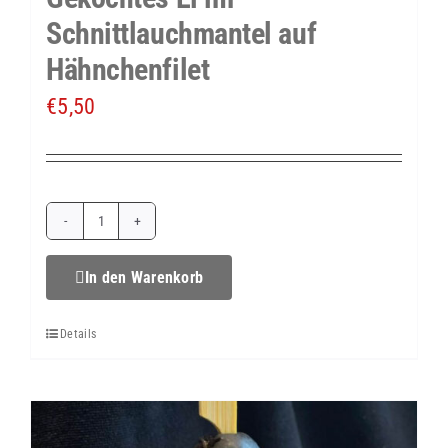
Schnittlauchmantel auf
Hähnchenfilet
€
5,50
Gekochtes
Ei
In den Warenkorb
im
Details
Schnittlauchmantel
auf
Hähnchenfilet