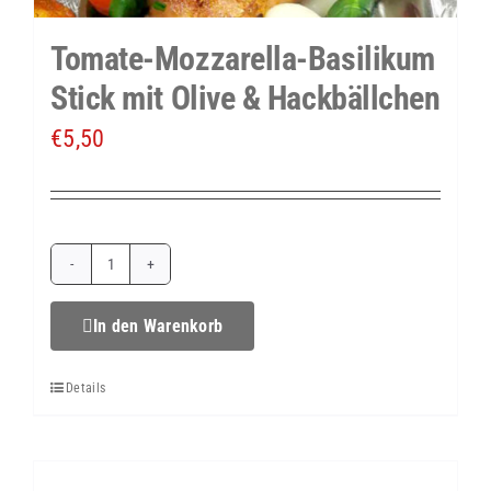
Tomate-Mozzarella-Basilikum
Stick mit Olive & Hackbällchen
€
5,50
Tomate-
Mozzarella-
In den Warenkorb
Basilikum
Details
Stick
mit
Olive