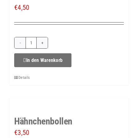
€
4,50
Feldsalat
im
In den Warenkorb
Glas
Details
Menge
Hähnchenbollen
€
3,50