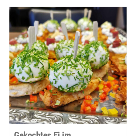
&
Meerrettich-
Dip
Menge
Gekochtes Ei im