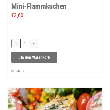
Mini-Flammkuchen
€
3,60
Mini-
Flammkuchen
In den Warenkorb
Menge
Details