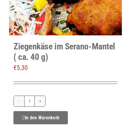
Ziegenkäse im Serano-Mantel
( ca. 40 g)
€
5,30
Ziegenkäse
im
In den Warenkorb
Serano-