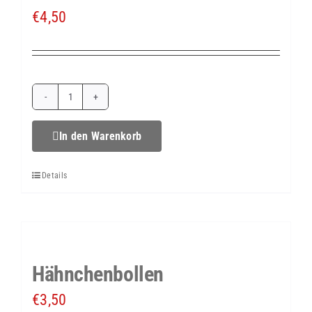
€
4,50
Feldsalat
im
In den Warenkorb
Glas
Details
Menge
Hähnchenbollen
€
3,50