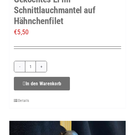
Schnittlauchmantel auf
Hähnchenfilet
€
5,50
Gekochtes
Ei
In den Warenkorb
im
Details
Schnittlauchmantel
auf
Hähnchenfilet