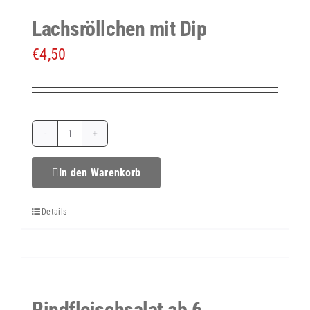
Lachsröllchen mit Dip
€
4,50
Lachsröllchen
mit
In den Warenkorb
Dip
Details
Menge
Rindfleischsalat ab 6