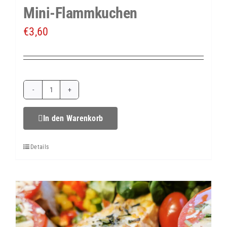
Mini-Flammkuchen
€
3,60
Mini-
Flammkuchen
In den Warenkorb
Menge
Details