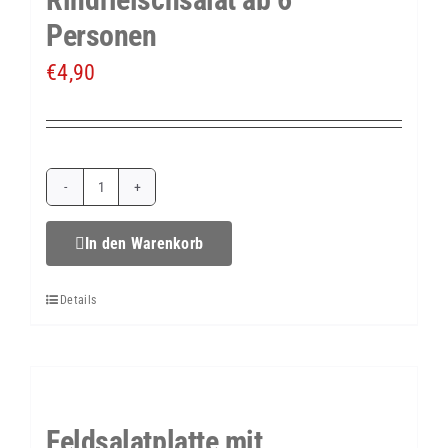
Personen
€
4,90
Rindfleischsalat
ab
In den Warenkorb
6
Details
Personen
Menge
Feldsalatplatte mit