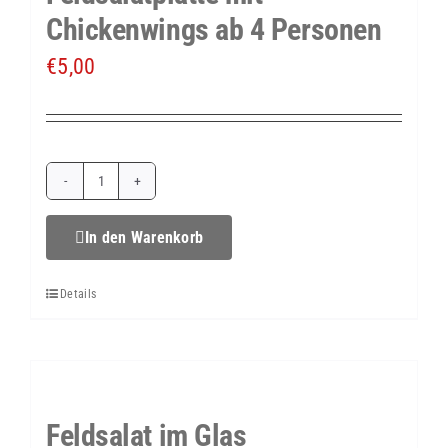
Chickenwings ab 4 Personen
€
5,00
Feldsalatplatte
mit
In den Warenkorb
Chickenwings
Details
ab
4
Personen
Menge
Feldsalat im Glas