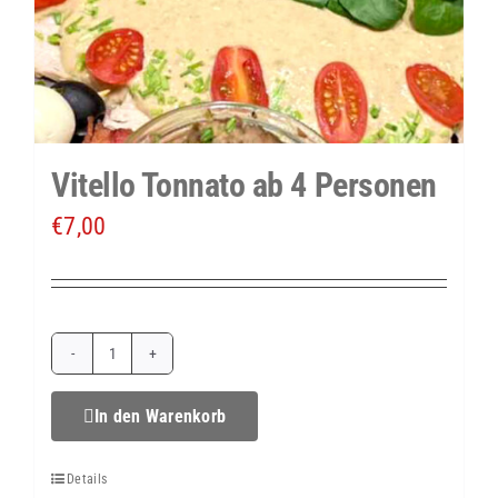
Vitello Tonnato ab 4 Personen
€
7,00
Vitello
Tonnato
In den Warenkorb
ab
Details
4