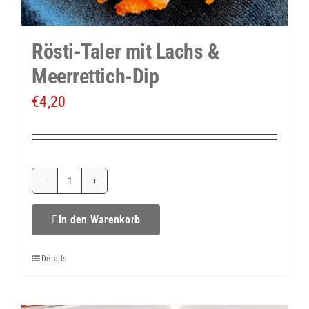
Rösti-Taler mit Lachs &
Meerrettich-Dip
€
4,20
Rösti-
Taler
In den Warenkorb
mit
Details
Lachs
&