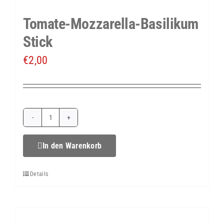
&
Tomate-Mozzarella-Basilikum
Hackbällchen
Stick
Menge
€
2,00
Tomate-
Mozzarella-
In den Warenkorb
Basilikum
Details
Stick
Menge