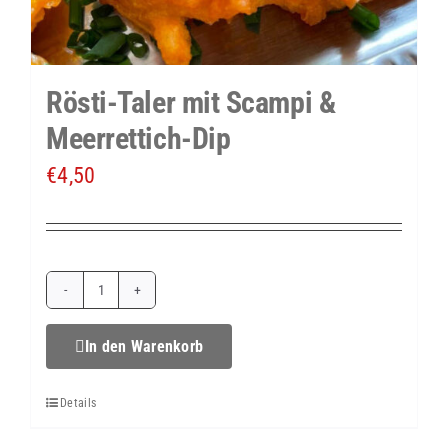
Rösti-Taler mit Scampi &
Meerrettich-Dip
€
4,50
Rösti-
Taler
In den Warenkorb
mit
Details
Scampi