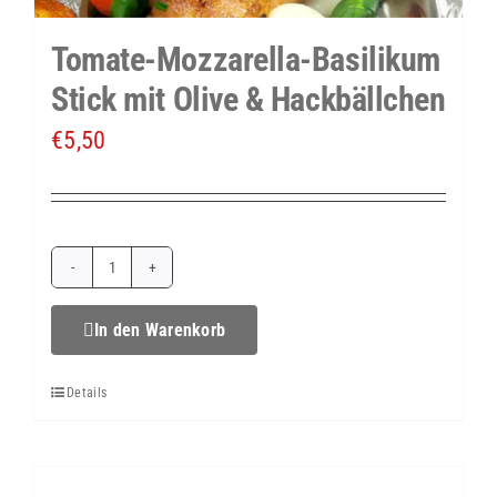
Tomate-Mozzarella-Basilikum
Stick mit Olive & Hackbällchen
€
5,50
Tomate-
Mozzarella-
In den Warenkorb
Basilikum
Details
Stick
mit
Olive